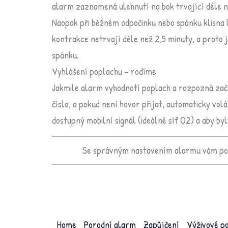
alarm zaznamená ulehnutí na bok trvající déle ne
Naopak při běžném odpočinku nebo spánku klisna l
kontrakce netrvají déle než 2,5 minuty, a proto 
spánku.
Vyhlášení poplachu – rodíme
Jakmile alarm vyhodnotí poplach a rozpozná začá
číslo, a pokud není hovor přijat, automaticky vol
dostupný mobilní signál (ideálně síť O2) a aby b
Se správným nastavením alarmu vám pom
Home
Porodní alarm
Zapůjčení
Výživové p