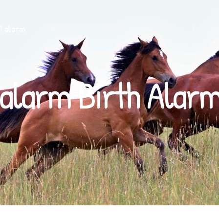
í alarm
Zapůjčení
Výživové poradentství
Porodní
alarm Birth Alarm