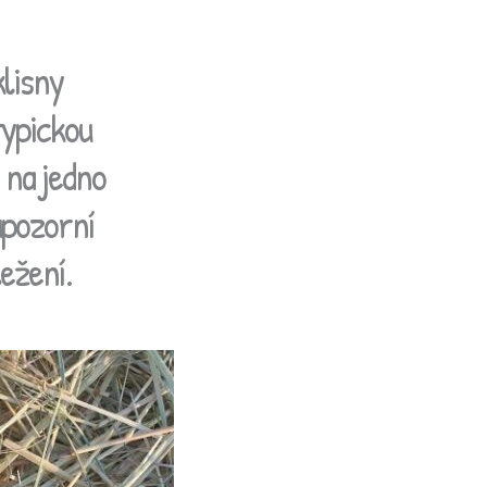
klisny
typickou
 na jedno
upozorní
ležení.