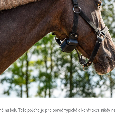
há na bok. Tato poloha je pro porod typická a kontrakce nikdy n