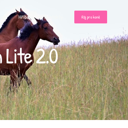
 set
Hříbata
Kontakty
Ráj pro koně
 Lite 2.0