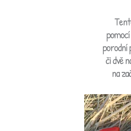
Tento
pomocí 
porodní 
či dvě 
na zač