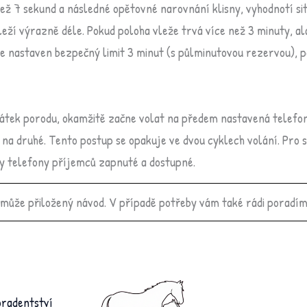
ž 7 sekund a následné opětovné narovnání klisny, vyhodnotí sit
eží výrazně déle. Pokud poloha vleže trvá více než 3 minuty, al
je nastaven bezpečný limit 3 minut (s půlminutovou rezervou), 
tek porodu, okamžitě začne volat na předem nastavená telefonn
á na druhé. Tento postup se opakuje ve dvou cyklech volání. Pro 
yly telefony příjemců zapnuté a dostupné.
ůže přiložený návod. V případě potřeby vám také rádi poradím
oradentství