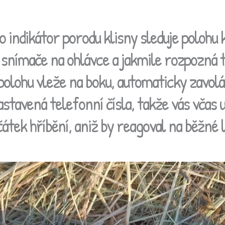
 indikátor porodu klisny sleduje polohu 
snímače na ohlávce a jakmile rozpozná 
polohu vleže na boku, automaticky zavolá
nastavená telefonní čísla, takže vás včas 
átek hříbění, aniž by reagoval na běžné 