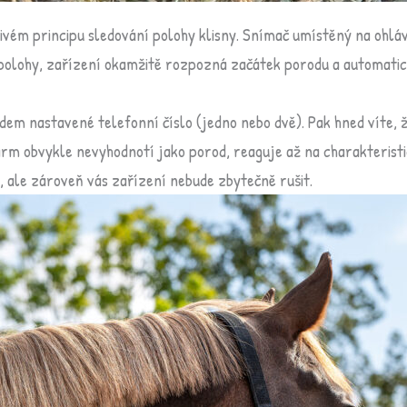
vém principu sledování polohy klisny. Snímač umístěný na ohláv
ní polohy, zařízení okamžitě rozpozná začátek porodu a automat
 nastavené telefonní číslo (jedno nebo dvě). Pak hned víte, že 
larm obvykle nevyhodnotí jako porod, reaguje až na charakterist
 ale zároveň vás zařízení nebude zbytečně rušit.